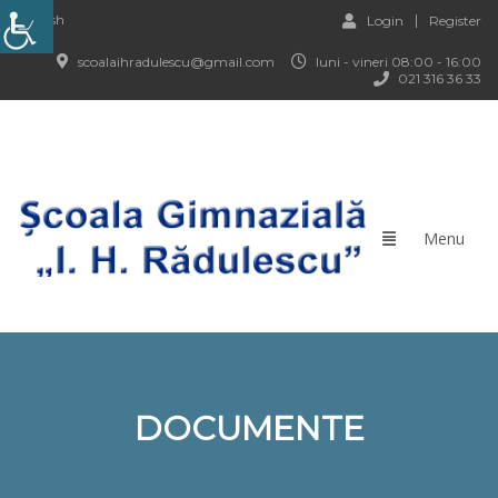
English
Login
Register
scoalaihradulescu@gmail.com
luni - vineri 08:00 - 16:00
021 316 36 33
DOCUMENTE