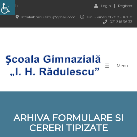
English
Login
Register
scoalaihradulescu@gmail.com
luni - vineri 08:00 - 16:00
021 316 36 33
ARHIVA FORMULARE SI
CERERI TIPIZATE