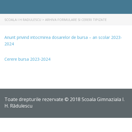
SCOALA I H RADULESCU
>
ARHIVA FORMULARE SI CERERI TIPIZATE
Anunt privind intocmirea dosarelor de bursa – an scolar 2023-
2024
Cerere bursa 2023-2024
Toate drepturile rezervate © 2018 Scoala Gimnaziala I.
H. Rădulescu