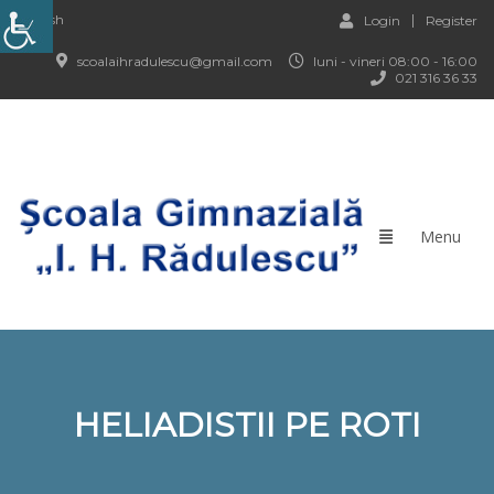
English
Login
Register
scoalaihradulescu@gmail.com
luni - vineri 08:00 - 16:00
021 316 36 33
HELIADISTII PE ROTI