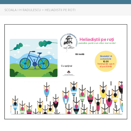
SCOALA I H RADULESCU
>
HELIADISTII PE ROTI