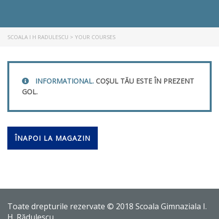
SCOALA I H RADULESCU
>
YOUR COURSES
INFORMATIONAL.
COȘUL TĂU ESTE ÎN PREZENT
GOL.
ÎNAPOI LA MAGAZIN
Toate drepturile rezervate © 2018 Scoala Gimnaziala I.
H. Rădulescu