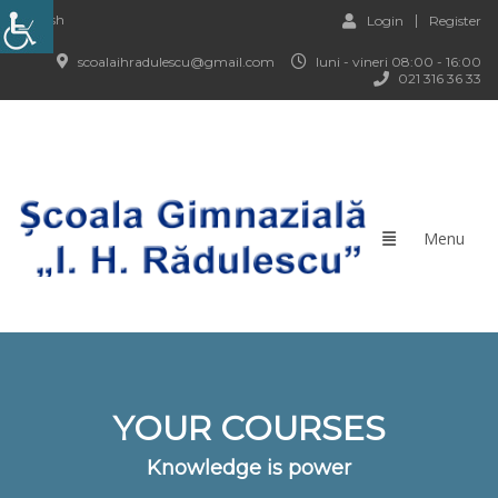
English
Login
Register
scoalaihradulescu@gmail.com
luni - vineri 08:00 - 16:00
021 316 36 33
YOUR COURSES
Knowledge is power