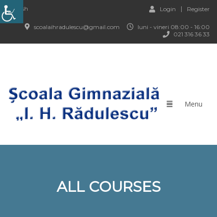
English
Login
Register
scoalaihradulescu@gmail.com
luni - vineri 08:00 - 16:00
021 316 36 33
ALL COURSES