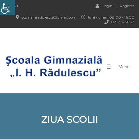
English
Login
Register
scoalaihradulescu@gmail.com
luni - vineri 08:00 - 16:00
021 316 36 33
ZIUA SCOLII