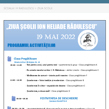
SCOALA I H RADULESCU
>
ZIUA SCOLII