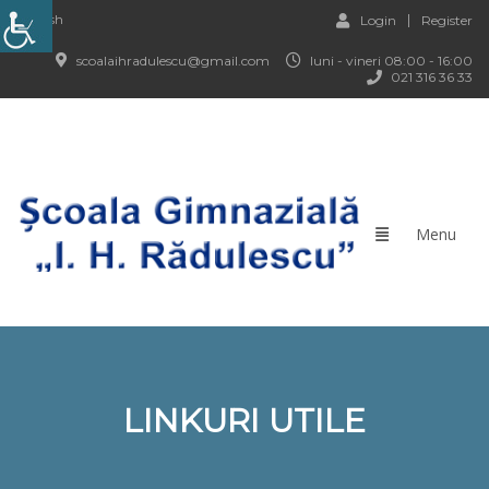
English
Login
Register
scoalaihradulescu@gmail.com
luni - vineri 08:00 - 16:00
021 316 36 33
LINKURI UTILE