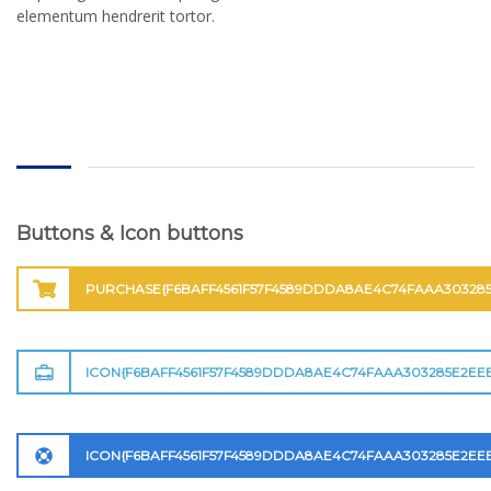
elementum hendrerit tortor.
Buttons & Icon buttons
PURCHASE{F6BAFF4561F57F4589DDDA8AE4C74FAAA303285
ICON{F6BAFF4561F57F4589DDDA8AE4C74FAAA303285E2EE
ICON{F6BAFF4561F57F4589DDDA8AE4C74FAAA303285E2EE