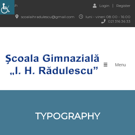
English
Login
Register
scoalaihradulescu@gmail.com
luni - vineri 08:00 - 16:00
021 316 36 33
TYPOGRAPHY