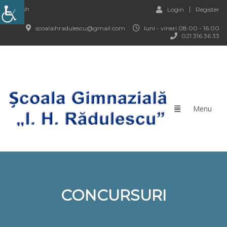
English
Login
Register
scoalaihradulescu@gmail.com
luni - vineri 08:00 - 16:00
021 316 36 33
CONCURSURI