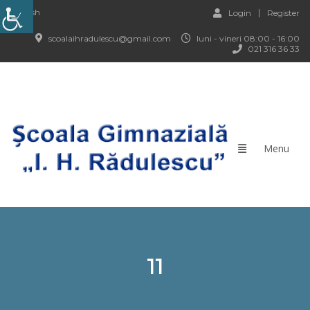
English
Login
Register
scoalaihradulescu@gmail.com
luni - vineri 08:00 - 16:00
021 316 36 33
11