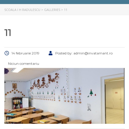
SCOALA I H RADULESCU
>
GALLERIES
>
11
11
14 februarie 2019
Posted by:
admin@invatamant.ro
Niciun comentariu