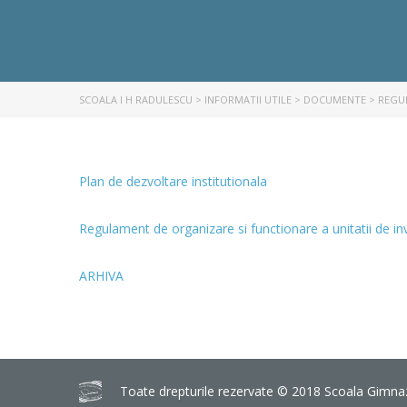
SCOALA I H RADULESCU
>
INFORMATII UTILE
>
DOCUMENTE
>
REGU
Plan de dezvoltare institutionala
Regulament de organizare si functionare a unitatii de 
ARHIVA
Toate drepturile rezervate © 2018 Scoala Gimnazi