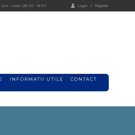
luni - vineri 08:00 - 16:00
Login
Register
E
INFORMATII UTILE
CONTACT