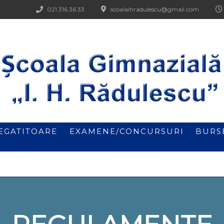
021 316 36 33
scoalaihradulescu@gmail.com
EGATITOARE
EXAMENE/CONCURSURI
BURS